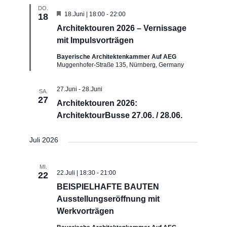
DO.
Hervorgehoben
18.Juni | 18:00
-
22:00
18
Architektouren 2026 – Vernissage
mit Impulsvorträgen
Bayerische Architektenkammer Auf AEG
Muggenhofer-Straße 135, Nürnberg, Germany
27.Juni
-
28.Juni
SA.
27
Architektouren 2026:
ArchitektourBusse 27.06. / 28.06.
Juli 2026
MI.
22.Juli | 18:30
-
21:00
22
BEISPIELHAFTE BAUTEN
Ausstellungseröffnung mit
Werkvorträgen