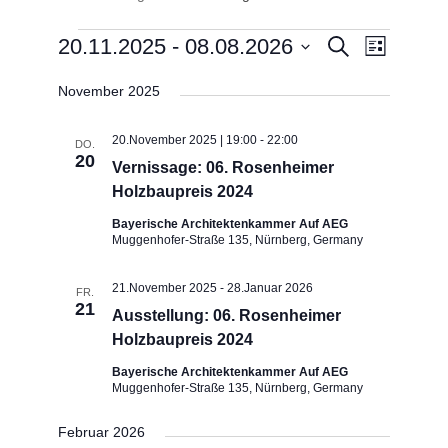
Veranstaltungen
Veranstaltung
Veransta
20.11.2025
 - 
08.08.2026
Suche
Liste
Ansichte
Suche
Datum
Navigati
und
November 2025
wählen.
Ansichten,
Navigation
20.November 2025 | 19:00
-
22:00
DO.
20
Vernissage: 06. Rosenheimer
Holzbaupreis 2024
Bayerische Architektenkammer Auf AEG
Muggenhofer-Straße 135, Nürnberg, Germany
21.November 2025
-
28.Januar 2026
FR.
21
Ausstellung: 06. Rosenheimer
Holzbaupreis 2024
Bayerische Architektenkammer Auf AEG
Muggenhofer-Straße 135, Nürnberg, Germany
Februar 2026