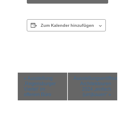
Zum Kalender hinzufügen
Veranstaltung-
«
Ausstellung
Ausstellungseröffnung
Navigation
‚Regensburger
Architektouren
Viertel‘ im
2024 „einfach
offenen Büro
(um)bauen“
»