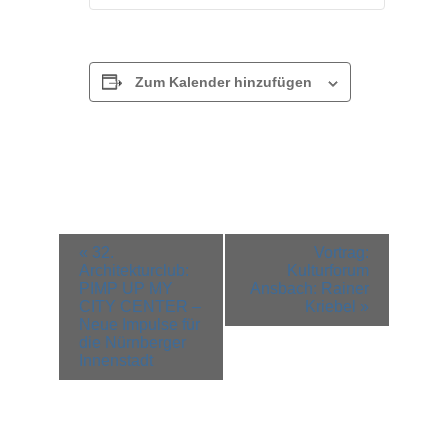
Zum Kalender hinzufügen
Veranstaltung-
«
32.
Vortrag:
Navigation
Architekturclub:
Kulturforum
PIMP UP MY
Ansbach: Rainer
CITY CENTER –
Kriebel
»
Neue Impulse für
die Nürnberger
Innenstadt