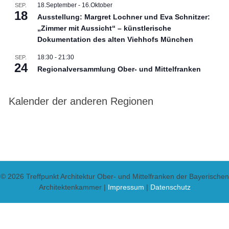
18.September
-
16.Oktober
SEP.
18
Ausstellung: Margret Lochner und Eva Schnitzer:
„Zimmer mit Aussicht“ – künstlerische
Dokumentation des alten Viehhofs München
18:30
-
21:30
SEP.
24
Regionalversammlung Ober- und Mittelfranken
Kalender der anderen Regionen
© 2026 Treffpunkt Architektur Ober- und Mittelfranken der Bayerischen
Architektenkammer |
Impressum
|
Datenschutz