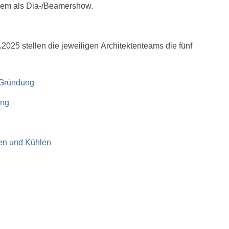
udem als Dia-/Beamershow.
025 stellen die jeweiligen Architektenteams die fünf
 Gründung
ung
en und Kühlen