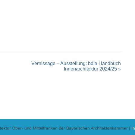
Vernissage – Ausstellung: bdia Handbuch
Innenarchitektur 2024/25
»
itektur Ober- und Mittelfranken der Bayerischen Architektenkammer |
I