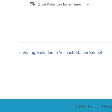
Zum Kalender hinzufügen
Veranstaltung-
«
Vortrag: Kulturforum Ansbach: Rainer Kriebel
Navigation
© 2026 Treffpunkt Arch