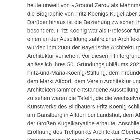
heute unweit von »Ground Zero« als Mahnmal.
die Biographie von Fritz Koenigs Kugel aber a
Darüber hinaus ist die Beziehung zwischen i
besondere. Fritz Koenig war als Professor f
einen an der Ausbildung zahlreicher Architek
wurden ihm 2009 der Bayerische Architekturpr
Architektur verliehen. Vor diesem Hintergru
anlässlich ihres 50. Gründungsjubiläums 20
Fritz-und-Maria-Koenig-Stiftung, dem Freunde
dem Markt Altdorf, dem Verein Architektur u
Architektenkammer entstandene Ausstellung 
zu sehen waren die Tafeln, die die wechselv
Kunstwerks des Bildhauers Fritz Koenig schi
am Ganslberg in Altdorf bei Landshut, dem Ate
der Großen Kugelkaryatide erbaute. Anschlie
Eröffnung des Treffpunkts Architektur Ober