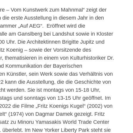
e – Vom Kunstwerk zum Mahnmal“ zeigt der
n die erste Ausstellung in diesem Jahr in den
kammer „Auf AEG“. Eröffnet wird die
alle am Ganslberg bei Landshut sowie in Kloster
Uhr. Die Architektinnen Brigitte Jupitz und
tz Koenig – sowie der Vorsitzende des
, thematisieren in einem von Kulturhistoriker Dr.
 und Kommunikation der Bayerischen
n Künstler, sein Werk sowie das Verhältnis von
22 kann die Ausstellung, die die Geschichte von
cht werden. Sie ist montags von 15-18 Uhr,
stags und sonntags von 13-15 Uhr geöffnet. Im
022 die Filme „Fritz Koenigs Kugel“ (2002) von
elt“ (1974) von Dagmar Damek gezeigt. Fritz
satz zu Minoru Yamasakis World Trade Center
überlebt. Im New Yorker Liberty Park steht sie