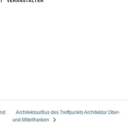
T
VERANSTALTER
und
ArchitektourBus des Treffpunkts Architektur Ober-
und Mittelfranken