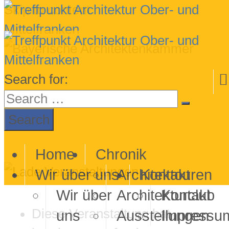
Skip to content
Search for:
Home
Chronik
Wir über uns
Architektouren
Kontakt
Wir über
Architekturclub
Kontakt
Diese Veranstaltung hat
uns
Ausstellungen
Impressu