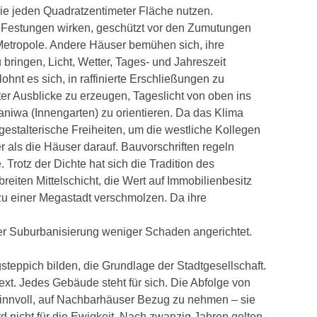
ie jeden Quadratzentimeter Fläche nutzen.
Festungen wirken, geschützt vor den Zumutungen
etropole. Andere Häuser bemühen sich, ihre
ringen, Licht, Wetter, Tages- und Jahreszeit
ohnt es sich, in raffinierte Erschließungen zu
ter Ausblicke zu erzeugen, Tageslicht von oben ins
iwa (Innengarten) zu orientieren. Da das Klima
 gestalterische Freiheiten, um die westliche Kollegen
 als die Häuser darauf. Bauvorschriften regeln
Trotz der Dichte hat sich die Tradition des
reiten Mittelschicht, die Wert auf Immobilienbesitz
d zu einer Megastadt verschmolzen. Da ihre
er Suburbanisierung weniger Schaden angerichtet.
ngsteppich bilden, die Grundlage der Stadtgesellschaft.
text. Jedes Gebäude steht für sich. Die Abfolge von
sinnvoll, auf Nachbarhäuser Bezug zu nehmen – sie
 nicht für die Ewigkeit. Nach zwanzig Jahren gelten