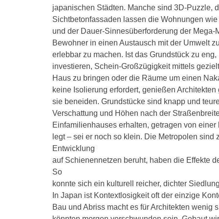
japanischen Städten. Manche sind 3D-Puzzle, d
Sichtbetonfassaden lassen die Wohnungen wie 
und der Dauer-Sinnesüberforderung der Mega-M
Bewohner in einen Austausch mit der Umwelt zu b
erlebbar zu machen. Ist das Grundstück zu eng, l
investieren, Schein-Großzügigkeit mittels geziel
Haus zu bringen oder die Räume um einen Nakan
keine Isolierung erfordert, genießen Architekten
sie beneiden. Grundstücke sind knapp und teurer
Verschattung und Höhen nach der Straßenbreite. 
Einfamilienhauses erhalten, getragen von einer b
legt – sei er noch so klein. Die Metropolen sin
Entwicklung
auf Schienennetzen beruht, haben die Effekte d
So
konnte sich ein kulturell reicher, dichter Siedlu
In Japan ist Kontextlosigkeit oft der einzige Kon
Bau und Abriss macht es für Architekten wenig 
könnten morgen verschwunden sein. Gebaut wird