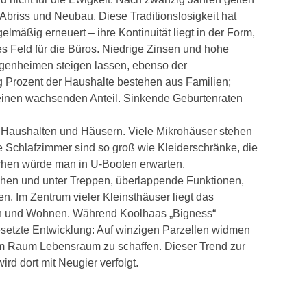
t Abriss und Neubau. Diese Traditionslosigkeit hat
lmäßig erneuert – ihre Kontinuität liegt in der Form,
es Feld für die Büros. Niedrige Zinsen und hohe
genheimen steigen lassen, ebenso der
g Prozent der Haushalte bestehen aus Familien;
 einen wachsenden Anteil. Sinkende Geburtenraten
 Haushalten und Häusern. Viele Mikrohäuser stehen
re Schlafzimmer sind so groß wie Kleiderschränke, die
üchen würde man in U-Booten erwarten.
schen und unter Treppen, überlappende Funktionen,
. Im Zentrum vieler Kleinsthäuser liegt das
en und Wohnen. Während Koolhaas „Bigness“
esetzte Entwicklung: Auf winzigen Parzellen widmen
tem Raum Lebensraum zu schaffen. Dieser Trend zur
rd dort mit Neugier verfolgt.