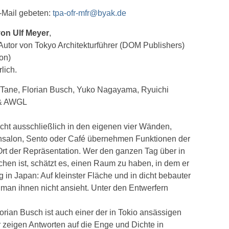
-Mail gebeten:
tpa-ofr-mfr@byak.de
von Ulf Meyer
,
 Autor von Tokyo Architekturführer (DOM Publishers)
on)
lich.
i Tane, Florian Busch, Yuko Nagayama, Ryuichi
 & AWGL
cht ausschließlich in den eigenen vier Wänden,
chsalon, Sento oder Café übernehmen Funktionen der
rt der Repräsentation. Wer den ganzen Tag über in
hen ist, schätzt es, einen Raum zu haben, in dem er
ng in Japan: Auf kleinster Fläche und in dicht bebauter
 man ihnen nicht ansieht. Unter den Entwerfern
rian Busch ist auch einer der in Tokio ansässigen
r zeigen Antworten auf die Enge und Dichte in