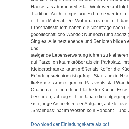
Häuser als abbruchreif. Statt Weiterverkauf folg
Tradition. Auch Tempel und Schreine werden rege
nicht im Material. Der Wohnbau ist ein fruchtbar
Erbschaftssteuern haben die Nachfrage nach Ei
gesellschaftliche Wandel: Nur noch rund sechzi
Singles, Alleinerziehende und Senioren bilden
und
steigende Lebenserwartung führen zu kleineren
auf Parzellen kaum größer als ein Parkplatz. Ih
Kleiderschränke kaum größer als Koffer, die K
Erfindungsreichtum ist gefragt: Stauraum in Ni
fließende Raumfolgen mit Paravents statt Wänden
Chanoma – eine offene Fläche für Küche, Ess
beschrieb, vollzog sich in Japan die entgegeng
sich junge Architekten der Aufgabe, auf kleins
„Smallness“ hat im Westen kein Pendant – und wi
Download der Einladungskarte als pdf