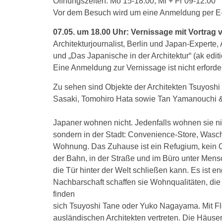
Öffnungszeiten: Mo 15-18.00, Mi + Fr 09-12.00
Vor dem Besuch wird um eine Anmeldung per E
07.05. um 18.00 Uhr: Vernissage mit Vortrag 
Architekturjournalist, Berlin und Japan-Experte,
und „Das Japanische in der Architektur“ (ak editi
Eine Anmeldung zur Vernissage ist nicht erforder
Zu sehen sind Objekte der Architekten Tsuyosh
Sasaki, Tomohiro Hata sowie Tan Yamanouchi
Japaner wohnen nicht. Jedenfalls wohnen sie ni
sondern in der Stadt: Convenience-Store, Was
Wohnung. Das Zuhause ist ein Refugium, kein O
der Bahn, in der Straße und im Büro unter Mensc
die Tür hinter der Welt schließen kann. Es ist e
Nachbarschaft schaffen sie Wohnqualitäten, die
finden
sich Tsuyoshi Tane oder Yuko Nagayama. Mit Flo
ausländischen Architekten vertreten. Die Häuse