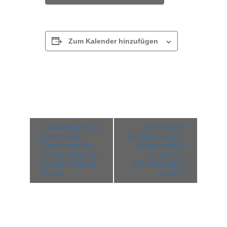
Zum Kalender hinzufügen
Veranstaltung-
«
Vernissage zur
Ausstellung:
Navigation
Ausstellung:
Small in Japan –
Transformation
6 Beispiele für
des ehemaligen
innovative
Quelle Versand-
Wohnhäuser in
Areals
Japan
»