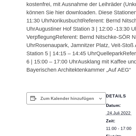
kostenfrei, mit Ausnahme der Leihräder (Unk
können Sie hier downloaden. Diese Stationen 
11:30 UhrNorikusbuchtReferent: Bernd Nitsc
UhrAugustiner Hof Station 3 | 12:00 -13:30 
VerpflegungReferent: Bernd Nitschke-SÖR Nü
UhrRosenaupark, Jamnitzer Platz, Veit-Stoß
Station 5 | 14:15 – 14:45 UhrQuelleparkRefe
6 | 15:00 – 17:00 UhrAusklang mit Kaffee u
Bayerischen Architektenkammer „Auf AEG“
DETAILS
Zum Kalender hinzufügen
Datum:
 24.Juli 2022 
Zeit:
11:00 - 17:00