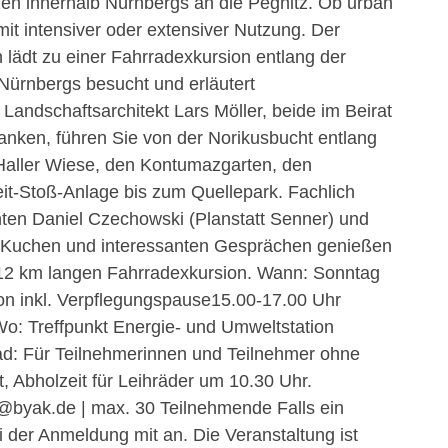
zen innerhalb Nürnbergs an die Pegnitz. Ob urban
 mit intensiver oder extensiver Nutzung. Der
n lädt zu einer Fahrradexkursion entlang der
 Nürnbergs besucht und erläutert
Landschaftsarchitekt Lars Möller, beide im Beirat
ranken, führen Sie von der Norikusbucht entlang
 Haller Wiese, den Kontumazgarten, den
it-Stoß-Anlage bis zum Quellepark. Fachlich
nten Daniel Czechowski (Planstatt Senner) und
, Kuchen und interessanten Gesprächen genießen
 12 km langen Fahrradexkursion. Wann: Sonntag
on inkl. Verpflegungspause15.00-17.00 Uhr
o: Treffpunkt Energie- und Umweltstation
d: Für Teilnehmerinnen und Teilnehmer ohne
, Abholzeit für Leihräder um 10.30 Uhr.
@byak.de | max. 30 Teilnehmende Falls ein
ei der Anmeldung mit an. Die Veranstaltung ist