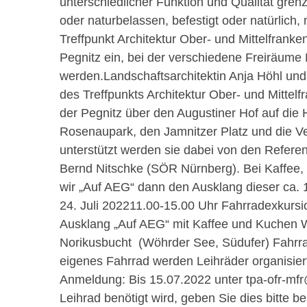
unterschiedlicher Funktion und Qualität gren
oder naturbelassen, befestigt oder natürlich,
Treffpunkt Architektur Ober- und Mittelfranke
Pegnitz ein, bei der verschiedene Freiräume
werden.Landschaftsarchitektin Anja Höhl und 
des Treffpunkts Architektur Ober- und Mittelf
der Pegnitz über den Augustiner Hof auf die
Rosenaupark, den Jamnitzer Platz und die Ve
unterstützt werden sie dabei von den Refere
Bernd Nitschke (SÖR Nürnberg). Bei Kaffee
wir „Auf AEG“ dann den Ausklang dieser ca.
24. Juli 202211.00-15.00 Uhr Fahrradexkursi
Ausklang „Auf AEG“ mit Kaffee und Kuchen W
Norikusbucht (Wöhrder See, Südufer) Fahrra
eigenes Fahrrad werden Leihräder organisiert
Anmeldung: Bis 15.07.2022 unter tpa-ofr-mfr
Leihrad benötigt wird, geben Sie dies bitte b