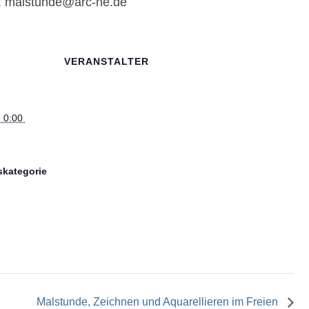
: malstunde@arc-he.de
VERANSTALTER
 0:00 
skategorie
Malstunde, Zeichnen und Aquarellieren im Freien