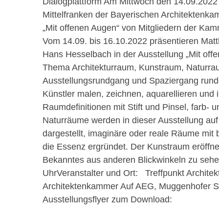
Dialogplattform Am Mittwoch den 14.09.2022 l
Mittelfranken der Bayerischen Architektenka
„Mit offenen Augen“ von Mitgliedern der Ka
Vom 14.09. bis 16.10.2022 präsentieren Matth
Hans Hesselbach in der Ausstellung „Mit of
Thema Architekturraum, Kunstraum, Naturr
Ausstellungsrundgang und Spaziergang runde
Künstler malen, zeichnen, aquarellieren und i
Raumdefinitionen mit Stift und Pinsel, farb- u
Naturräume werden in dieser Ausstellung auf 
dargestellt, imaginäre oder reale Räume mit
die Essenz ergründet. Der Kunstraum eröffnet
Bekanntes aus anderen Blickwinkeln zu sehe
UhrVeranstalter und Ort: Treffpunkt Architek
Architektenkammer Auf AEG, Muggenhofer St
Ausstellungsflyer zum Download: