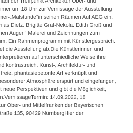
ädt der Treffpunkt Architektur Ober- und
mmer um 18 Uhr zur Vernissage der Ausstellung
mmer-„Malstunde“in seinen Räumen Auf AEG ein.
ias Dietz, Brigitte Graf-Nekola, Edith Groß und
fenen Augen“ Malerei und Zeichnungen zum
aum. Ein Rahmenprogramm mit Künstlergespräch,
t die Ausstellung ab.Die Künstlerinnen und
nterpretieren auf unterschiedliche Weise ihre
nd kontrastreich. Kunst-, Architektur- und
freie, phantasiebetonte Art verknüpft und
 besonderer Atmosphäre erspürt und eingefangen,
 neue Perspektiven und gibt die Möglichkeit,
n.VernissageTermin: 14.09.2022, 18
tur Ober- und Mittelfranken der Bayerischen
raße 135, 90429 NürnbergHier der