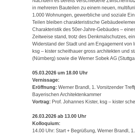
Nachdem es bereits verschiedene Zwischennutzu
in mehreren Bauteilen zu einem neuen, multifun
1.000 Wohnungen, gewerbliche und soziale Ein
Teilen bleiben charakteristische Gebäudeelement
Charakteristik des 50er-Jahre-Gebäudes – eines
Zeitweise stand, trotz des Denkmalschutzes, ein
Widerstand der Stadt und am Engagement von In
ksg – kister scheithauer gross architekten und
(Nürnberg) sowie die Werner Sobek AG (Stuttgar
05.03.2026 um 18.00 Uhr
Vernissage:
Eröffnung:
Werner Brandl, 1. Vorsitzender Treffp
Bayerischen Architektenkammer
Vortrag:
Prof. Johannes Kister, ksg – kister sch
26.03.2026 ab 13.00 Uhr
Kolloquium:
14.00 Uhr: Start + Begrüßung, Werner Brandl, 1. 