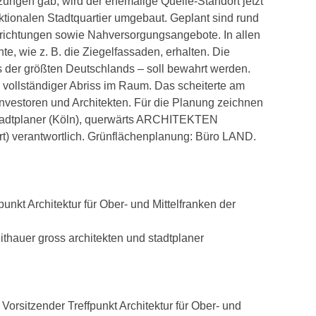
ngen gab, wird der ehemalige Quelle-Standort jetzt
ktionalen Stadtquartier umgebaut. Geplant sind rund
richtungen sowie Nahversorgungsangebote. In allen
e, wie z. B. die Ziegelfassaden, erhalten. Die
 der größten Deutschlands – soll bewahrt werden.
 vollständiger Abriss im Raum. Das scheiterte am
vestoren und Architekten. Für die Planung zeichnen
 stadtplaner (Köln), querwärts ARCHITEKTEN
t) verantwortlich. Grünflächenplanung: Büro LAND.
unkt Architektur für Ober- und Mittelfranken der
eithauer gross architekten und stadtplaner
Vorsitzender Treffpunkt Architektur für Ober- und