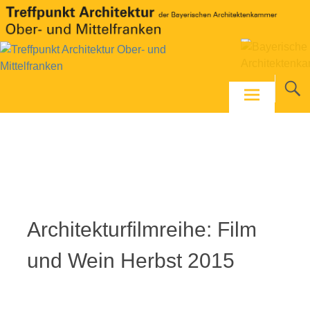
Skip
to
content
Foto: Christine Henneberger
Architekturfilmreihe: Film
und Wein Herbst 2015