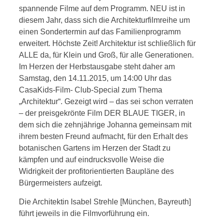
spannende Filme auf dem Programm. NEU ist in
diesem Jahr, dass sich die Architek
turfilmreihe um
einen Sondertermin auf das Familienprogramm
erweitert. Höchste Zeit! Archi
tektur ist schließlich für
ALLE da, für Klein und
Groß, für alle Generationen.
Im Herzen der
Herbstausgabe steht daher am
Samstag, den 14.11.2015, um 14:00 Uhr das
CasaKids-Film- Club-Special zum Thema
„Architektur“. Gezeigt wird – das sei schon verraten
– der preisgekrönte Film DER BLAUE TIGER, in
dem sich die zehnjährige Johanna gemeinsam mit
ihrem besten
Freund aufmacht, für den Erhalt des
botani
schen Gartens im Herzen der Stadt zu
kämpfen und auf eindrucksvolle Weise die
Widrigkeit der profitorientierten Baupläne des
Bürgermeisters aufzeigt.
Die Architektin Isabel Strehle [München, Bay
reuth]
führt jeweils in die Filmvorführung ein.