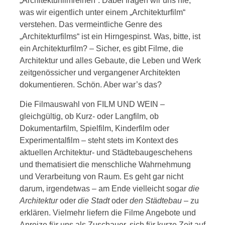
„Architekturfilmreihen“. Dabei fragen wir uns nie,
was wir eigentlich unter einem „Architekturfilm“
verstehen. Das vermeintliche Genre des
„Architekturfilms“ ist ein Hirngespinst. Was, bitte, ist
ein Architekturfilm? – Sicher, es gibt Filme, die
Architektur und alles Gebaute, die Leben und Werk
zeitgenössicher und vergangener Architekten
dokumentieren. Schön. Aber war’s das?
Die Filmauswahl von FILM UND WEIN –
gleichgültig, ob Kurz- oder Langfilm, ob
Dokumentarfilm, Spielfilm, Kinderfilm oder
Experimentalfilm – steht stets im Kontext des
aktuellen Architektur- und Städtebaugeschehens
und thematisiert die menschliche Wahrnehmung
und Verarbeitung von Raum. Es geht gar nicht
darum, irgendetwas – am Ende vielleicht sogar
die
Architektur
oder
die Stadt
oder
den Städtebau
– zu
erklären. Vielmehr liefern die Filme Angebote und
Anreize für uns als Zuschauer, sich für kurze Zeit auf