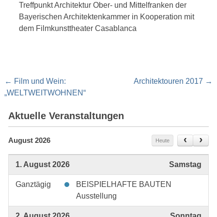
Treffpunkt Architektur Ober- und Mittelfranken der
Bayerischen Architektenkammer in Kooperation mit
dem Filmkunsttheater Casablanca
Post
←
Film und Wein:
Architektouren 2017
→
navigation
„WELTWEITWOHNEN“
Aktuelle Veranstaltungen
August 2026
Heute
1. August 2026
Samstag
Ganztägig
BEISPIELHAFTE BAUTEN
Ausstellung
2. August 2026
Sonntag