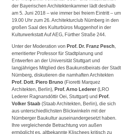
der Bayerischen Architektenkammer lädt deshalb
am 5. Juni 2018 – wie immer bei freiem Eintritt – um
19.00 Uhr zum 26. Architekturclub Nürnberg in den
großen Saal des Kulturbüros Muggenhof in der
Kulturwerkstatt Auf AEG, Fürther Straße 244.
Unter der Moderation von
Prof. Dr. Franz Pesch
,
emeritierter Professor für Stadtplanung und
Entwerfen an der Universität Stuttgart und
langjähriges Mitglied des Baukunstbeirats der Stadt
Nürnberg, diskutieren die namhaften Architekten
Prof. Dott. Piero Bruno
(Fioretti Marquez
Architekten, Berlin),
Prof. Arno Lederer
(LRO
Lederer Ragnarsdóttir Oei, Stuttgart) und
Prof.
Volker Staab
(Staab Architekten, Berlin), die sich
aus unterschiedlichsten Blickwinkeln mit der
Nürnberger Baukultur auseinandergesetzt haben.
Ihre vergleichende Betrachtung von außen
ermöglicht es, altbekannte Klischees kritisch zu