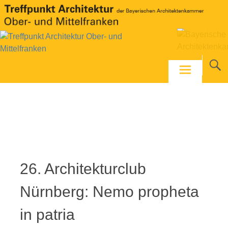
Skip
to
content
Foto: Tanja Elm
26. Architekturclub
Nürnberg: Nemo propheta
in patria