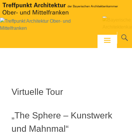
Skip
to
content
Foto: Tanja Elm
Virtuelle Tour
„The Sphere – Kunstwerk
und Mahnmal“