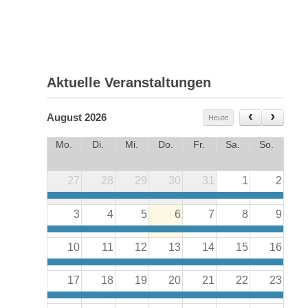
Aktuelle Veranstaltungen
August 2026
Heute
Mo.
Di.
Mi.
Do.
Fr.
Sa.
So.
27
28
29
30
31
1
2
BEISPIELHAFTE BAUTEN Ausstellung
3
4
5
6
7
8
9
BEISPIELHAFTE BAUTEN Ausstellung
10
11
12
13
14
15
16
BEISPIELHAFTE BAUTEN Ausstellung
17
18
19
20
21
22
23
BEISPIELHAFTE BAUTEN Ausstellung