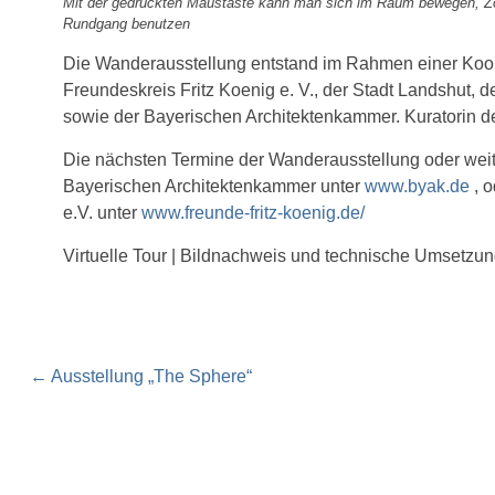
Mit der gedrückten Maustaste kann man sich im Raum bewegen, Zoome
Rundgang benutzen
Die Wanderausstellung entstand im Rahmen einer Koope
Freundeskreis Fritz Koenig e. V., der Stadt Landshut, 
sowie der Bayerischen Architektenkammer. Kuratorin de
Die nächsten Termine der Wanderausstellung oder weite
Bayerischen Architektenkammer unter
www.byak.de
, o
e.V. unter
www.freunde-fritz-koenig.de/
Virtuelle Tour | Bildnachweis und technische Umsetzu
Post
←
Ausstellung „The Sphere“
navigation