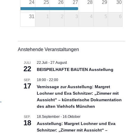
24
25
26
27
28
29
30
BEISPIELHAFTE BAUTEN Ausstellung
31
1
2
3
4
5
6
Anstehende Veranstaltungen
22.Juli
-
27.August
JULI
22
BEISPIELHAFTE BAUTEN Ausstellung
18:00
-
22:00
SEP.
17
Vernissage zur Ausstellung: Margret
Lochner und Eva Schnitzer: „Zimmer mit
Aussicht“ – künstlerische Dokumentation
→
des alten Viehhofs München
18.September
-
16.Oktober
SEP.
18
Ausstellung: Margret Lochner und Eva
Schnitzer: „Zimmer mit Aussicht“ –