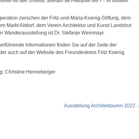
n mit dem Scrollrad, alternativ die Pfeiltasten und + – im virtuellen
ration zwischen der Fritz-und-Maria-Koenig-Stiftung, dem
dem Markt Altdorf, dem Verein Architektur und Kunst Landshut
r Wanderausstellung ist Dr. Stefanje Weinmayr.
rführende Informationen finden Sie auf der Seite der
der auch auf der Website des Freundeskreis Fritz Koenig
ng: Christine Henneberger
Ausstellung Architektouren 2022