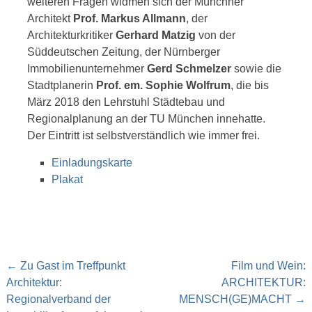
weiteren Fragen widmen sich der Münchner
Architekt
Prof. Markus Allmann
, der
Architekturkritiker
Gerhard Matzig
von der
Süddeutschen Zeitung, der Nürnberger
Immobilienunternehmer
Gerd Schmelzer
sowie die
Stadtplanerin
Prof. em. Sophie Wolfrum
, die bis
März 2018 den Lehrstuhl Städtebau und
Regionalplanung an der TU München innehatte.
Der Eintritt ist selbstverständlich wie immer frei.
Einladungskarte
Plakat
Post
←
Zu Gast im Treffpunkt
Film und Wein:
navigation
Architektur:
ARCHITEKTUR:
Regionalverband der
MENSCH(GE)MACHT
→