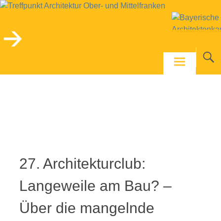
Skip
to
content
27. Architekturclub:
Langeweile am Bau? –
Über die mangelnde