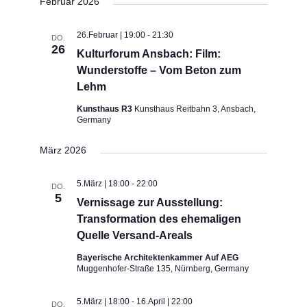
und
Februar 2026
wählen.
Ansichten,
Navigation
26.Februar | 19:00
-
21:30
DO.
26
Kulturforum Ansbach: Film:
Wunderstoffe – Vom Beton zum
Lehm
Kunsthaus R3
Kunsthaus Reitbahn 3, Ansbach,
Germany
März 2026
5.März | 18:00
-
22:00
DO.
5
Vernissage zur Ausstellung:
Transformation des ehemaligen
Quelle Versand-Areals
Bayerische Architektenkammer Auf AEG
Muggenhofer-Straße 135, Nürnberg, Germany
5.März | 18:00
-
16.April | 22:00
DO.