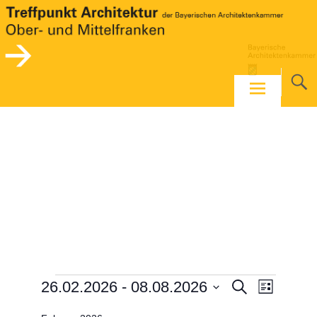
Skip
to
content
Veranstaltungen
Veranstaltung
Veransta
26.02.2026
 - 
08.08.2026
Suche
Liste
Ansichte
Suche
Datum
Navigati